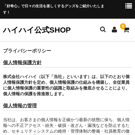
「好奇心」で日々の生活を楽しくするグッズをご紹介いたしま
す！
0
ハイハイ公式SHOP
ホーム
プライバシーポリシー
個人情報保護方針
プライバシーポリシー
カート
株式会社ハイハイ（以下「当社」といいます）は、以下のとおり個
人情報保護方針を定め、個人情報保護の仕組みを構築し、全従業員
に個人情報保護の重要性の認識と取組みを徹底させることにより、
メンバー
個人情報の保護を推進致します。
商品
個人情報の管理
お勧め商品
当社は、お客さまの個人情報を正確かつ最新の状態に保ち、個人情
報への不正アクセス・紛失・破損・改ざん・漏洩などを防止するた
新商品
め、セキュリティシステムの維持・管理体制の整備・社員教育の徹