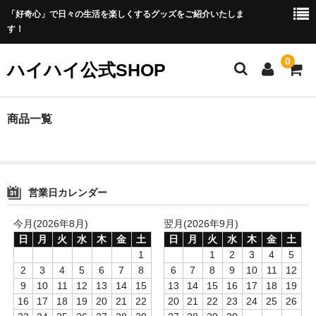
「好奇心」で日々の生活を楽しくするグッズをご紹介いたしま
す！
0
ハイハイ公式SHOP
ホーム
商品一覧
プライバシーポリシー
カート
営業日カレンダー
メンバー
今月(2026年8月)
翌月(2026年9月)
商品
日
月
火
水
木
金
土
日
月
火
水
木
金
土
1
1
2
3
4
5
お勧め商品
2
3
4
5
6
7
8
6
7
8
9
10
11
12
9
10
11
12
13
14
15
13
14
15
16
17
18
19
新商品
16
17
18
19
20
21
22
20
21
22
23
24
25
26