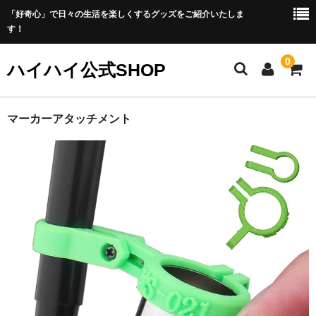
「好奇心」で日々の生活を楽しくするグッズをご紹介いたしま
す！
0
ハイハイ公式SHOP
ホーム
マーカーアタッチメント
プライバシーポリシー
カート
メンバー
商品
お勧め商品
新商品