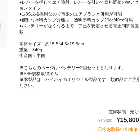
●レバーを押してエア噴射。レバーを引いて塗料調整のWアク
ョンタイプ
●1/8S規格採用なので市販のエアブラシと併用が可能
●便利な塗料カップ分離型。透明塗料カップ20cc/40cc付属
●バッテリーがなくなるまでエア圧を安定させる電圧制御装置
載
本体サイズ：約15.5×4.5×19.5cm
重量：340g
生産国：中国
※こちらのページはバッテリー2個セットとなります。
※PSE規格取得済み
※本製品は、ハイハイのオリジナル製品です。類似品にご注
ださい。
在庫状態 : 売
¥15,800
¥15,800
只今お取扱い出来ま