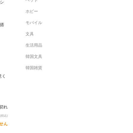
シ
ホビー
モバイル
搭
文具
生活用品
韓国文具
韓国雑貨
意く
り切れ
(税込)
せん