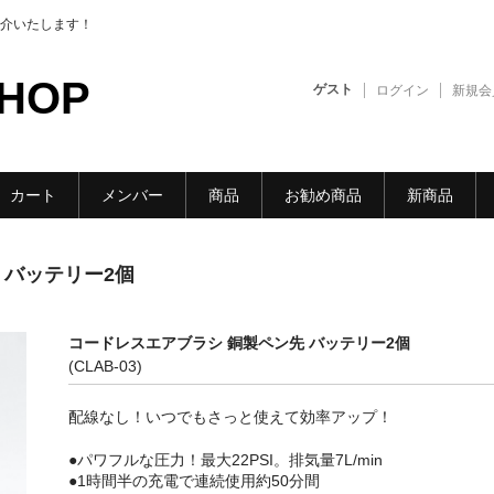
介いたします！
HOP
ゲスト
ログイン
新規会
カート
メンバー
商品
お勧め商品
新商品
 バッテリー2個
コードレスエアブラシ 銅製ペン先 バッテリー2個
(CLAB-03)
配線なし！いつでもさっと使えて効率アップ！
●パワフルな圧力！最大22PSI。排気量7L/min
●1時間半の充電で連続使用約50分間