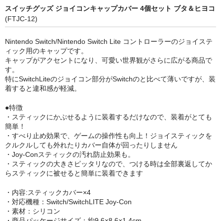
スイッチグッズ ジョイコンキャップカバー 4個セット ブタ＆ヒヨコ
(FTJC-12)
Nintendo Switch/Nintendo Switch Lite コントローラーのジョイステ
ィック用のキャップです。
キャップがアクセントになり、可愛い世界観がさらに広がる商品で
す。
特にSwitchLiteのジョイコン部分がSwitchのと比べて薄いですが、装
着すると違和感が軽減。
●特徴
・スティックにかぶせるように装着するだけなので、装着がとても
簡単！
・すべり止め効果で、ゲームの操作性も向上！ジョイスティックを
クルクルしても外れたりカバー自体が回ったりしません
・Joy-Conスティックの汚れ防止効果も。
・スティックの大きさピッタリなので、つける時は全部裏返してか
らスティックに被せると簡単に装着できます
・内容:スティックカバー×4
・対応機種：Switch/SwitchLITE Joy-Con
・素材：シリコン
・商品パッケージサイズ：約9.6×8.6×1.4cm