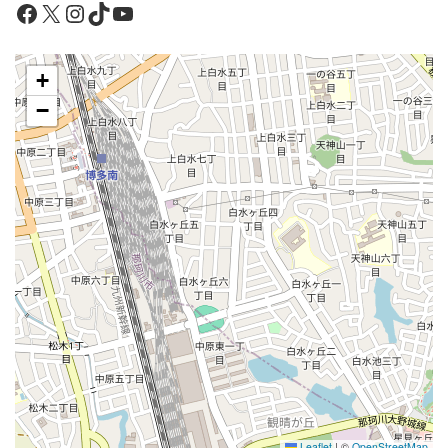
Facebook
X
Instagram
TikTok
YouTube
+
−
Leaflet
|
©
OpenStreetMap