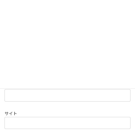
名前
※
メール
※
サイト