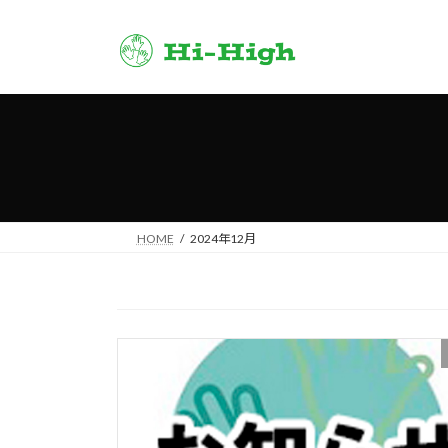
コ
ナ
ン
ビ
テ
ゲ
ン
ー
ツ
シ
へ
ョ
ス
ン
キ
に
ッ
移
プ
動
HOME
2024年12月