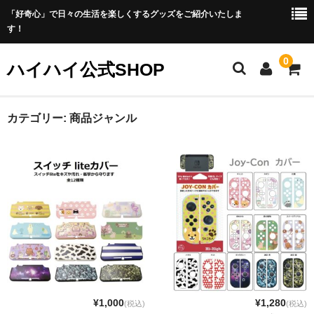
「好奇心」で日々の生活を楽しくするグッズをご紹介いたしま
す！
0
ハイハイ公式SHOP
ホーム
カテゴリー:
商品ジャンル
プライバシーポリシー
カート
メンバー
商品
お勧め商品
新商品
¥1,000
¥1,280
(税込)
(税込)