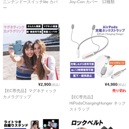
ニンテンドースイッチlite カバ
Joy-Con カバー 12種類
商品ジャンル
ー
お買い物ガイド
¥2,900
¥4,980
(税込)
(税込)
【EC専売品】マグネティック
売り切れ
カメラグリップ
【EC専売品】
HiPodsChargingHunger ネック
ストラップ